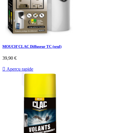
MOUCH'CLAC Diffuseur TC (seul)
Prix
39,90 €

Aperçu rapide