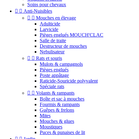
Soins pour chevaux


Anti-Nuisibles


Mouches en élevage
Adulticide
Larvicide
Pièges englués MOUCH'CLAC
Salle de traite
Destructeur de mouches
Nebulisateur


Rats et souris
Mulots & campagnols
Pièges englués
Poste appâtage
Raticide-Souricide polyvalent
Spéciale rats


Volants & rampants
Boîte et sac à mouches
Fourmis & rampants
Guêpes & frelons
Mites
Mouches & glues
Moustiques
Puces & punaises de lit


Jardin