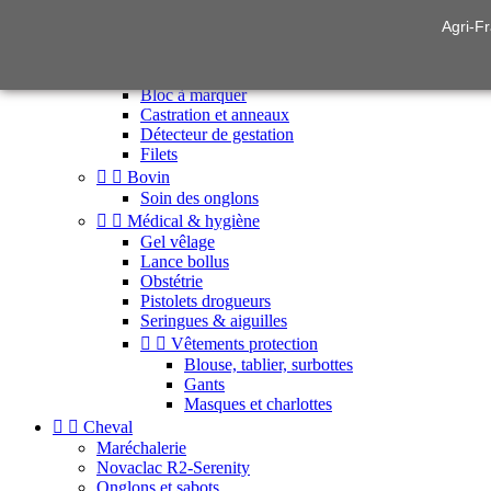
Agri-Fr


Élevage & soins animaux


Ovin
Allaitement
Bloc à marquer
Castration et anneaux
Détecteur de gestation
Filets


Bovin
Soin des onglons


Médical & hygiène
Gel vêlage
Lance bollus
Obstétrie
Pistolets drogueurs
Seringues & aiguilles


Vêtements protection
Blouse, tablier, surbottes
Gants
Masques et charlottes


Cheval
Maréchalerie
Novaclac R2-Serenity
Onglons et sabots