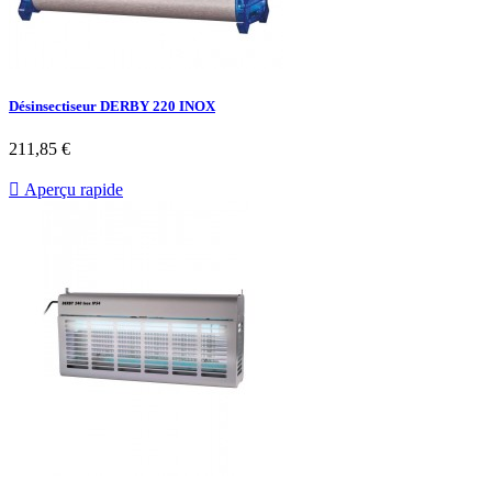
Désinsectiseur DERBY 220 INOX
Prix
211,85 €

Aperçu rapide