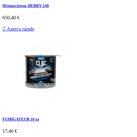
Désinsectiseur DERBY 240
Prix
650,40 €

Aperçu rapide
FUMIGATEUR 10 gr
Prix
17,40 €