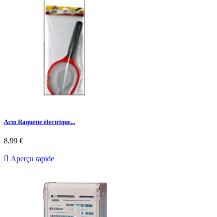
Acto Raquette électrique...
Prix
8,99 €

Aperçu rapide