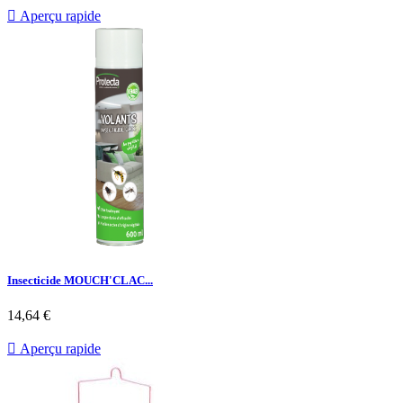

Aperçu rapide
Insecticide MOUCH'CLAC...
Prix
14,64 €

Aperçu rapide