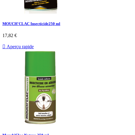
MOUCH'CLAC Insecticide250 ml
Prix
17,82 €

Aperçu rapide