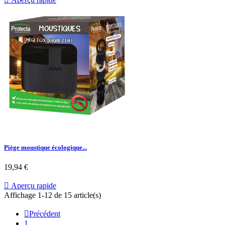
Piège moustique écologique...
Prix
19,94 €

Aperçu rapide
Affichage 1-12 de 15 article(s)

Précédent
1