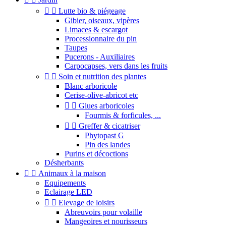


Lutte bio & piégeage
Gibier, oiseaux, vipères
Limaces & escargot
Processionnaire du pin
Taupes
Pucerons - Auxiliaires
Carpocapses, vers dans les fruits


Soin et nutrition des plantes
Blanc arboricole
Cerise-olive-abricot etc


Glues arboricoles
Fourmis & forficules, ...


Greffer & cicatriser
Phytopast G
Pin des landes
Purins et décoctions
Désherbants


Animaux à la maison
Equipements
Eclairage LED


Elevage de loisirs
Abreuvoirs pour volaille
Mangeoires et nourisseurs