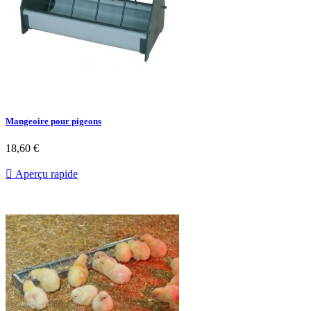
Mangeoire pour pigeons
Prix
18,60 €

Aperçu rapide