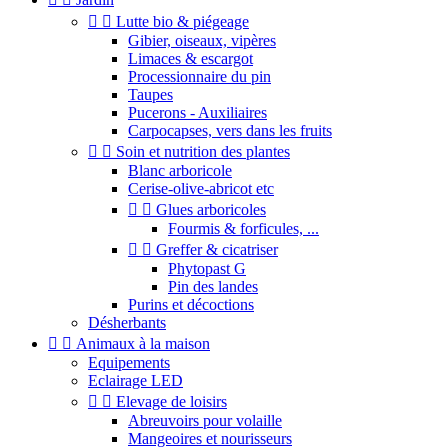


Lutte bio & piégeage
Gibier, oiseaux, vipères
Limaces & escargot
Processionnaire du pin
Taupes
Pucerons - Auxiliaires
Carpocapses, vers dans les fruits


Soin et nutrition des plantes
Blanc arboricole
Cerise-olive-abricot etc


Glues arboricoles
Fourmis & forficules, ...


Greffer & cicatriser
Phytopast G
Pin des landes
Purins et décoctions
Désherbants


Animaux à la maison
Equipements
Eclairage LED


Elevage de loisirs
Abreuvoirs pour volaille
Mangeoires et nourisseurs