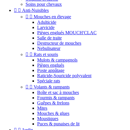
Soins pour chevaux


Anti-Nuisibles


Mouches en élevage
Adulticide
Larvicide
Pièges englués MOUCH'CLAC
Salle de traite
Destructeur de mouches
Nebulisateur


Rats et souris
Mulots & campagnols
Pièges englués
Poste appâtage
Raticide-Souricide polyvalent
Spéciale rats


Volants & rampants
Boîte et sac à mouches
Fourmis & rampants
Guêpes & frelons
Mites
Mouches & glues
Moustiques
Puces & punaises de lit


Jardin