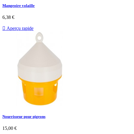
Mangeoire volaille
Prix
6,38 €

Aperçu rapide
Nourrisseur pour pigeons
Prix
15,00 €