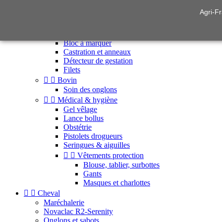
Agri-Fr


Élevage & soins animaux


Ovin
Allaitement
Bloc à marquer
Castration et anneaux
Détecteur de gestation
Filets


Bovin
Soin des onglons


Médical & hygiène
Gel vêlage
Lance bollus
Obstétrie
Pistolets drogueurs
Seringues & aiguilles


Vêtements protection
Blouse, tablier, surbottes
Gants
Masques et charlottes


Cheval
Maréchalerie
Novaclac R2-Serenity
Onglons et sabots