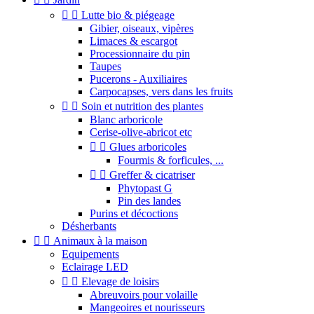


Lutte bio & piégeage
Gibier, oiseaux, vipères
Limaces & escargot
Processionnaire du pin
Taupes
Pucerons - Auxiliaires
Carpocapses, vers dans les fruits


Soin et nutrition des plantes
Blanc arboricole
Cerise-olive-abricot etc


Glues arboricoles
Fourmis & forficules, ...


Greffer & cicatriser
Phytopast G
Pin des landes
Purins et décoctions
Désherbants


Animaux à la maison
Equipements
Eclairage LED


Elevage de loisirs
Abreuvoirs pour volaille
Mangeoires et nourisseurs