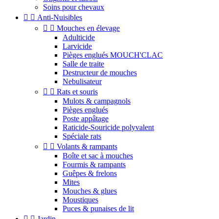
Soins pour chevaux


Anti-Nuisibles


Mouches en élevage
Adulticide
Larvicide
Pièges englués MOUCH'CLAC
Salle de traite
Destructeur de mouches
Nebulisateur


Rats et souris
Mulots & campagnols
Pièges englués
Poste appâtage
Raticide-Souricide polyvalent
Spéciale rats


Volants & rampants
Boîte et sac à mouches
Fourmis & rampants
Guêpes & frelons
Mites
Mouches & glues
Moustiques
Puces & punaises de lit


Jardin