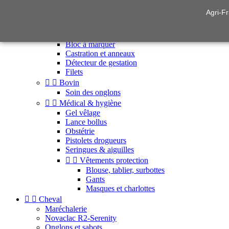
Agri-Fr


Élevage & soins animaux


Ovin
Allaitement
Bloc à marquer
Castration et anneaux
Détecteur de gestation
Filets


Bovin
Soin des onglons


Médical & hygiène
Gel vêlage
Lance bollus
Obstétrie
Pistolets drogueurs
Seringues & aiguilles


Vêtements protection
Blouse, tablier, surbottes
Gants
Masques et charlottes


Cheval
Maréchalerie
Novaclac R2-Serenity
Onglons et sabots