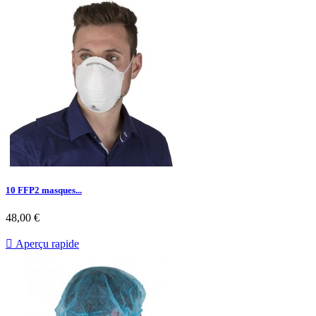
10 FFP2 masques...
Prix
48,00 €

Aperçu rapide