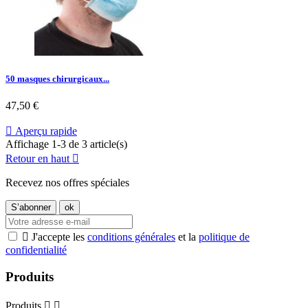
50 masques chirurgicaux...
Prix
47,50 €

Aperçu rapide
Affichage 1-3 de 3 article(s)
Retour en haut

Recevez nos offres spéciales

J'accepte les
conditions générales
et la
politique de
confidentialité
Produits
Produits

