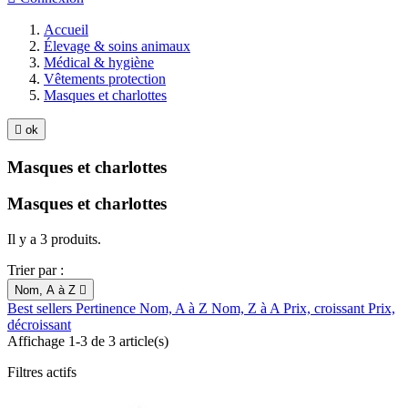
Accueil
Élevage & soins animaux
Médical & hygiène
Vêtements protection
Masques et charlottes

ok
Masques et charlottes
Masques et charlottes
Il y a 3 produits.
Trier par :
Nom, A à Z

Best sellers
Pertinence
Nom, A à Z
Nom, Z à A
Prix, croissant
Prix,
décroissant
Affichage 1-3 de 3 article(s)
Filtres actifs