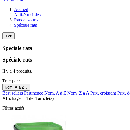
Accueil
Anti-Nuisibles
Rats et souris
Spéciale rats

ok
Spéciale rats
Spéciale rats
Il y a 4 produits.
Trier par :
Nom, A à Z

Best sellers
Pertinence
Nom, A à Z
Nom, Z à A
Prix, croissant
Prix, d
Affichage 1-4 de 4 article(s)
Filtres actifs