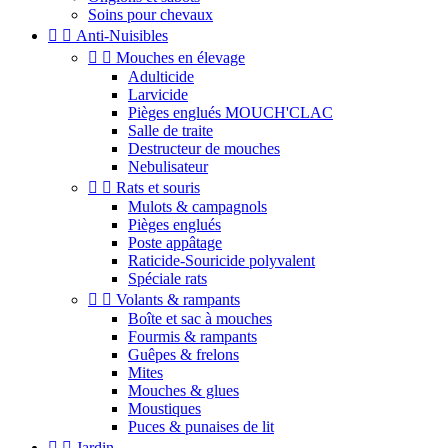
Soins pour chevaux


Anti-Nuisibles


Mouches en élevage
Adulticide
Larvicide
Pièges englués MOUCH'CLAC
Salle de traite
Destructeur de mouches
Nebulisateur


Rats et souris
Mulots & campagnols
Pièges englués
Poste appâtage
Raticide-Souricide polyvalent
Spéciale rats


Volants & rampants
Boîte et sac à mouches
Fourmis & rampants
Guêpes & frelons
Mites
Mouches & glues
Moustiques
Puces & punaises de lit


Jardin