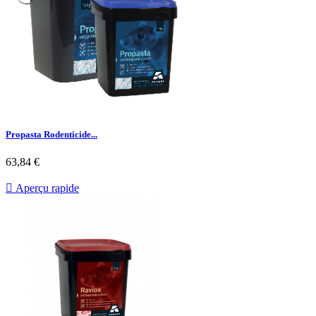
Propasta Rodenticide...
Prix
63,84 €

Aperçu rapide