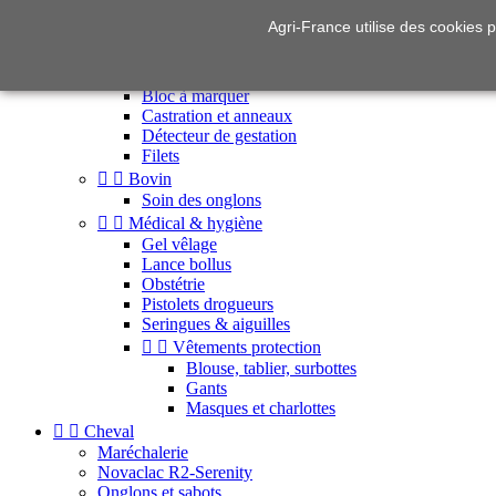
Agri-France utilise des cookies po


Élevage & soins animaux


Ovin
Allaitement
Bloc à marquer
Castration et anneaux
Détecteur de gestation
Filets


Bovin
Soin des onglons


Médical & hygiène
Gel vêlage
Lance bollus
Obstétrie
Pistolets drogueurs
Seringues & aiguilles


Vêtements protection
Blouse, tablier, surbottes
Gants
Masques et charlottes


Cheval
Maréchalerie
Novaclac R2-Serenity
Onglons et sabots