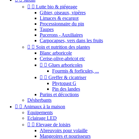


Lutte bio & piégeage
Gibier, oiseaux, vipères
Limaces & escargot
Processionnaire du pin
Taupes
Pucerons - Auxiliaires
Carpocapses, vers dans les fruits


Soin et nutrition des plantes
Blanc arboricole
Cerise-olive-abricot etc


Glues arboricoles
Fourmis & forficules, ...


Greffer & cicatriser
Phytopast G
Pin des landes
Purins et décoctions
Désherbants


Animaux à la maison
Equipements
Eclairage LED


Elevage de loisirs
Abreuvoirs pour volaille
Mangeoires et nourisseurs